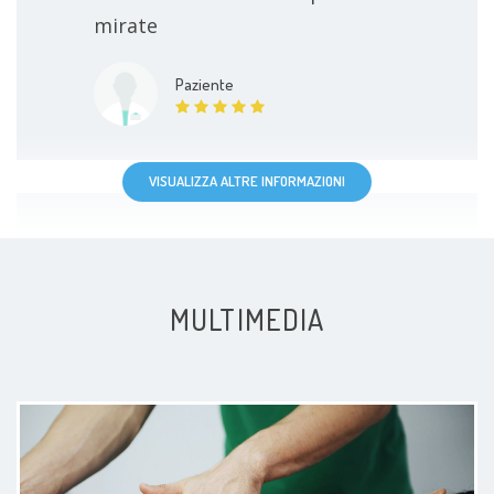
mirate
Paziente
VISUALIZZA ALTRE INFORMAZIONI
Molto gentile e professionale,
delicato durante le manovre. Molto
MULTIMEDIA
attento e chiaro nelle spiegazioni.
Ti mette a tuo agio
Paziente