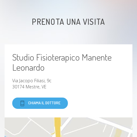
Brachialgia
PRENOTA UNA VISITA
taping
Talalgia plantare
Studio Fisioterapico Manente
metatarsalgia
Leonardo
Distorsione
Via Jacopo Filiasi, 9c
30174 Mestre, VE
lesione muscolare
CHIAMA IL DOTTORE
Osteoartrite
lordosi
Cifoscoliosi