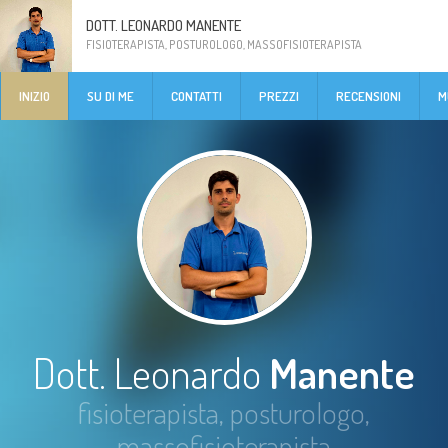
DOTT. LEONARDO MANENTE
FISIOTERAPISTA, POSTUROLOGO, MASSOFISIOTERAPISTA
INIZIO
SU DI ME
CONTATTI
PREZZI
RECENSIONI
M
Dott. Leonardo
Manente
fisioterapista, posturologo,
massofisioterapista