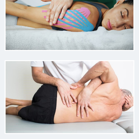
Il dolore é diminuito, il dottore ha
identificato rapidamente le cause e
mi ha dato ottimi consigli per
modificare abitudini che causano il
dolore trattato
Paziente