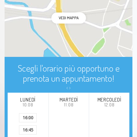
Linfedema
VEDI MAPPA
Ginocchio valgo
Gomito del tennista (epicondilite)
Piede valgo
Scegli l'orario più opportuno e
prenota un appuntamento!
Gonartrosi (artrosi del ginocchio)
Piede equino
LUNEDÍ
MARTEDÌ
MERCOLEDÌ
10.08
11.08
12.08
16:00
16:45