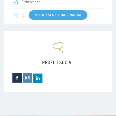
Epitrocleite
VISUALIZZA ALTRE INFORMAZIONI
Dorsopatia
Fibromialgia
Mal di schiena
Coccigodinia
PROFILI SOCIAL
Artrite reumatoide
Dito a scatto
Rottura della cuffia dei rotatori
Dolore articolare